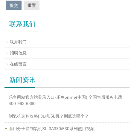
提交
重置
联系我们
联系我们
招聘信息
在线留言
新闻资讯
乐鱼网站官方站登录入口-乐鱼online(中国) 全国售后服务电话
400-993-6860
制氧机选购攻略| 3L机/5L机？到底选哪个？
医用分子筛制氧机SL-3A330/530系列使用视频