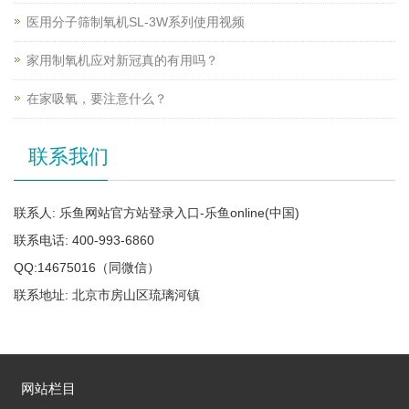
医用分子筛制氧机SL-3W系列使用视频
家用制氧机应对新冠真的有用吗？
在家吸氧，要注意什么？
联系我们
联系人: 乐鱼网站官方站登录入口-乐鱼online(中国)
联系电话: 400-993-6860
QQ:14675016（同微信）
联系地址: 北京市房山区琉璃河镇
网站栏目