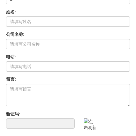
姓名:
公司名称:
电话:
留言:
验证码: