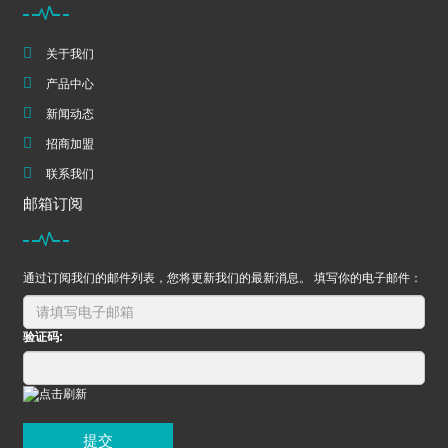
关于我们
产品中心
新闻动态
招商加盟
联系我们
邮箱订阅
通过订阅我们的邮件列表，您将更新我们的最新消息。 填写你的电子邮件：
验证码:
提交