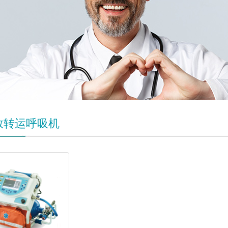
救转运呼吸机