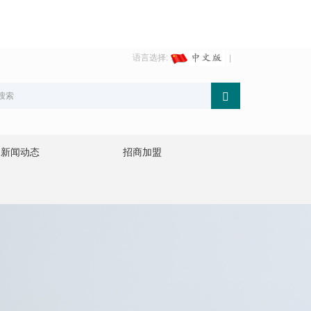
语言选择:
新闻动态
招商加盟