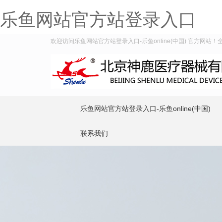
乐鱼网站官方站登录入口
欢迎访问乐鱼网站官方站登录入口-乐鱼online(中国) 官方网站！全国
乐鱼网站官方站登录入口-乐鱼online(中国)
联系我们