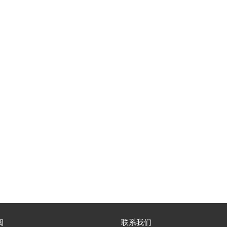
阅
联系我们